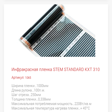
Инфракрасная пленка STEM STANDARD KXT 310
Артикул:
1065
Ширина пленки…1000мм
Длина рулона…100п.м.
Шаг отреза…250мм
Толщина пленки…0,338мм
Максимальная потребляемая мощность…220Вт/кв.м
Максимальная температура нагрева пленки…+ 45°С