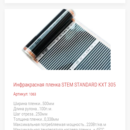
Инфракрасная пленка STEM STANDARD KXT 305
Артикул:
1063
Ширина пленки…500мм
Длина рулона…100п.м.
Шаг отреза…250мм
Толщина пленки…0,338мм
Максимальная потребляемая мощность…220Вт/кв.м
Максимальная температура нагрева пленки…+ 45°С