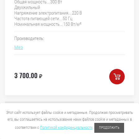
Общая мощность...300 Вт
Двухжильный
Напряжение электропитания...220 В
Частота питающей сети...50 Гц
Номинальная мощность...150 Вт/м²
Производитель:
Miro
3 700.00
₽
Этот сайт использует файлы cookie и метаданные. Продолжая просматривать
его, вы соглашаетесь на использование нами файлов cookie и метаданных в
соответствии с
Политикой конфиденциальности
.
ПРОДОЛЖИТЬ